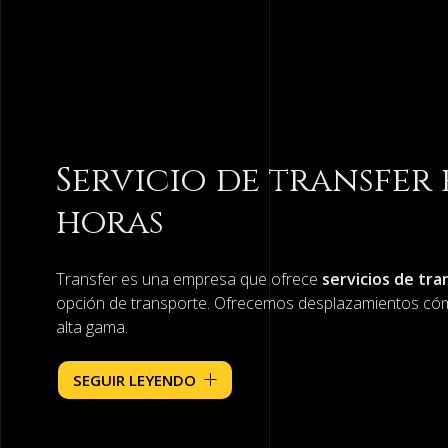
Conozca Galic
Portugal en nu
VTC
Le acompañaremos en sus rutas turísticas de l
preocuparse por nada