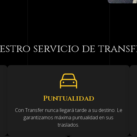
 en Santiago 24
ansfer en Santiago de Compostela
y su mejor
dos y sin emisiones en un vehículo eléctrico de