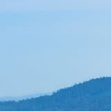
Con Transfer nunca llegará tarde a su destino. Le
garantizamos máxima puntualidad en sus
traslados.
 de tiempo
Reservas 
nsfer no perderá tiempo
Podrá reservar su servi
to o averiguando cuál es el
Santiago de Compostela vía 
no correcto.
y gratuit