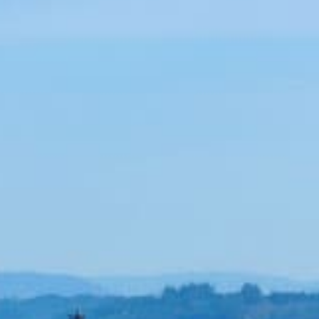
Le ofrecemos traslados en VTC a cargo de un
conductor con más de 18 años de experiencia.
Ahorro
Si viaja con Tra
buscando aparcamien
cami