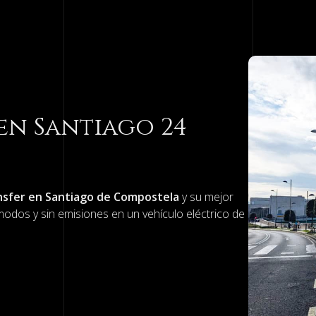
ia y
estros taxis
a forma más cómoda y sin tener que