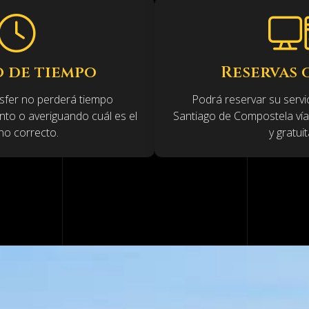
s
, desplazamientos a hoteles, estaciones de tren
rantizamos un transporte seguro, ya sea de
idades para que no tenga que preocuparse de
arifas!
estro servicio de trans
Puntualidad