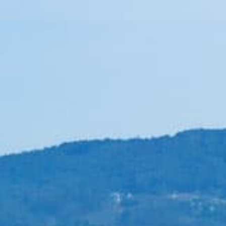
Apueste por la privacidad de un desplazamiento
en taxi VTC con nuestra empresa de transporte.
online
cio de transfer en
online de forma fácil
a.