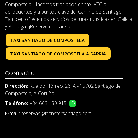
Compostela. Hacemos traslados en taxi VTC a
aeropuertos y a puntos clave del Camino de Santiago.
También ofrecemos servicios de rutas turísticas en Galicia
y Portugal. ¡Reserve un transfer!
El
titular de la página
informa que los datos de este formulario serán
tratados para ofrecerle la información solicitada, siendo la base legal
del tratamiento el consentimiento otorgado por el usuario. No se
TAXI SANTIAGO DE COMPOSTELA
cederán datos a terceros. Puede ejercer los derechos como se explica en
la
Política de Privacidad
.
TAXI SANTIAGO DE COMPOSTELA A SARRIA
Contacto
Dirección:
Rúa do Hórreo, 26, A - 15702 Santiago de
Compostela, A Coruña
Teléfono:
+34 663 130 915
E-mail:
reservas@transfersantiago.com