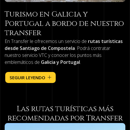
Turismo en Galicia y
Portugal a bordo de nuestro
transfer
En Transfer le ofrecemos un servicio de
rutas turísticas
desde Santiago de Compostela
. Podrá contratar
nuestro servicio VTC y conocer los puntos más
emblemáticos de
Galicia y Portugal
.
Apueste por nuestro transfer en Santiago para hacer
SEGUIR LEYENDO
turismo de forma cómoda y sin tener que preocuparse
por nada. Nuestros profesionales del sector le llevarán a
donde quieran y le ofrecerán un
asesoramiento
personalizado
para que visite los puntos más turísticos
Las rutas turísticas más
de la zona.
recomendadas por Transfer